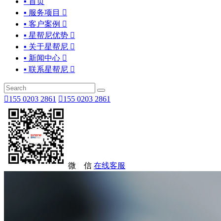
▪ 首页
▪ 服务项目

▪ 客户案例

▪ 星帮尼优势

▪ 关于星帮尼

▪ 新闻中心

▪ 联系星帮尼


155 0203 2861

155 0203 2861
微 信
在线客服