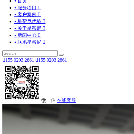
▪ 首页
▪ 服务项目

▪ 客户案例

▪ 星帮尼优势

▪ 关于星帮尼

▪ 新闻中心

▪ 联系星帮尼


155 0203 2861

155 0203 2861
微 信
在线客服